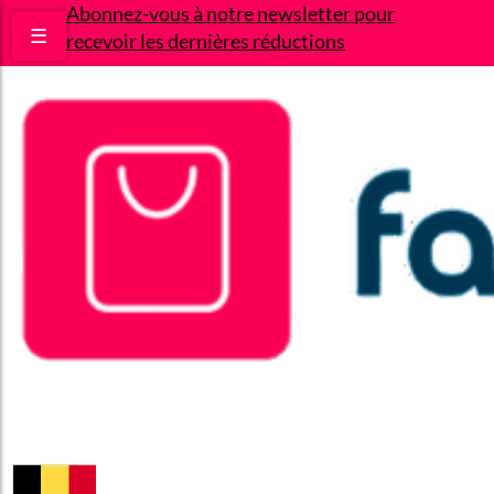
Abonnez-vous à notre newsletter pour
☰
recevoir les dernières réductions
Bons plans
Le Blog
A propos
Contact