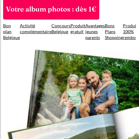
Votre album photos : dès 1€
Bon
Activité
Concours
Produit
Avantages
Bons
Produit
plan
complémentaire
Belgique
gratuit
jeunes
Plans
100%
Belgique
parents
Shopping
rembou