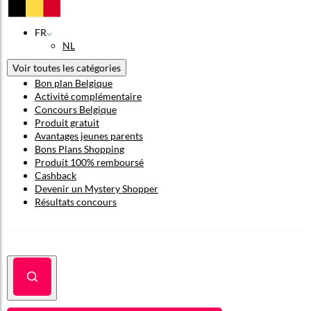
FR
NL
Voir toutes les catégories
Bon plan Belgique
Activité complémentaire
Concours Belgique
Produit gratuit
Avantages jeunes parents
Bons Plans Shopping
Produit 100% remboursé
Cashback
Devenir un Mystery Shopper
Résultats concours