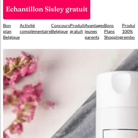
Echantillon Sisley gratuit
Bon
Activité
Concours
Produit
Avantages
Bons
Produit
plan
complémentaire
Belgique
gratuit
jeunes
Plans
100%
Belgique
parents
Shopping
rembou