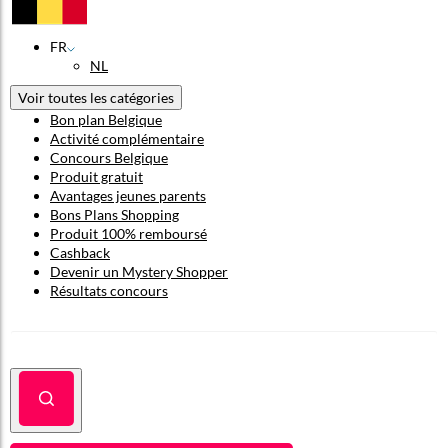
FR
NL
Voir toutes les catégories
Bon plan Belgique
Activité complémentaire
Concours Belgique
Produit gratuit
Avantages jeunes parents
Bons Plans Shopping
Produit 100% remboursé
Cashback
Devenir un Mystery Shopper
Résultats concours