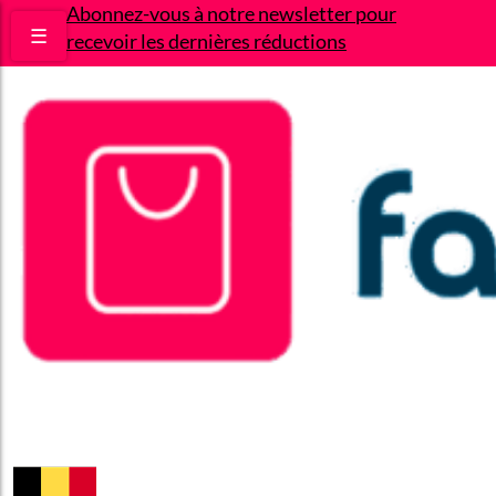
Abonnez-vous à notre newsletter pour
☰
recevoir les dernières réductions
Bons plans
Le Blog
A propos
Contact