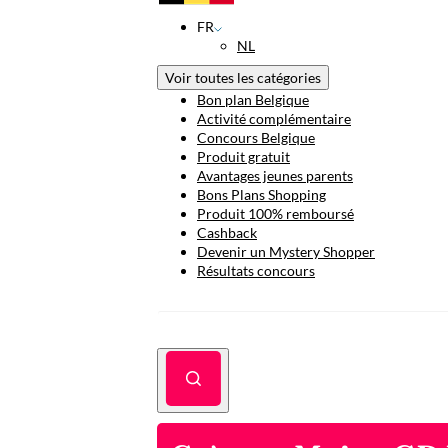
FR
NL
Voir toutes les catégories
Bon plan Belgique
Activité complémentaire
Concours Belgique
Produit gratuit
Avantages jeunes parents
Bons Plans Shopping
Produit 100% remboursé
Cashback
Devenir un Mystery Shopper
Résultats concours