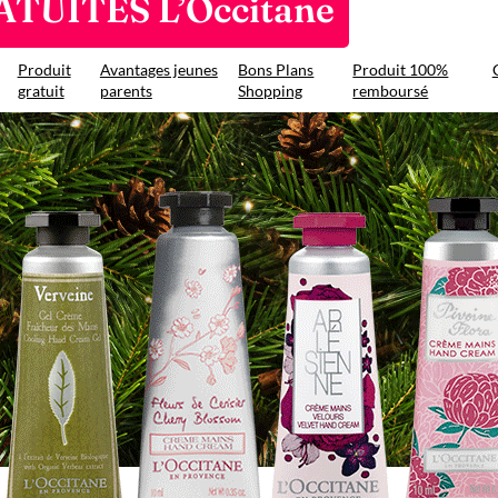
ATUITES L’Occitane
Produit
Avantages jeunes
Bons Plans
Produit 100%
gratuit
parents
Shopping
remboursé