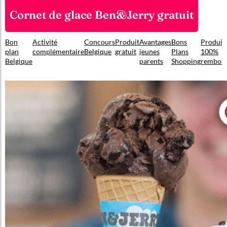
Cornet de glace Ben&Jerry gratuit
Bon
Activité
Concours
Produit
Avantages
Bons
Produit
plan
complémentaire
Belgique
gratuit
jeunes
Plans
100%
Belgique
parents
Shopping
rembou