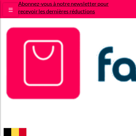
Abonnez-vous à notre newsletter pour
☰
recevoir les dernières réductions
Bons plans
Le Blog
A propos
Contact