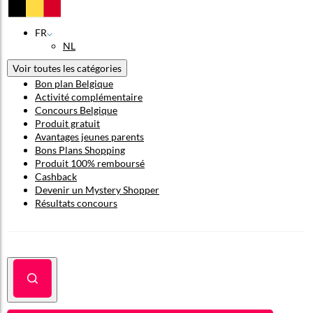
FR
NL
Voir toutes les catégories
Bon plan Belgique
Activité complémentaire
Concours Belgique
Produit gratuit
Avantages jeunes parents
Bons Plans Shopping
Produit 100% remboursé
Cashback
Devenir un Mystery Shopper
Résultats concours