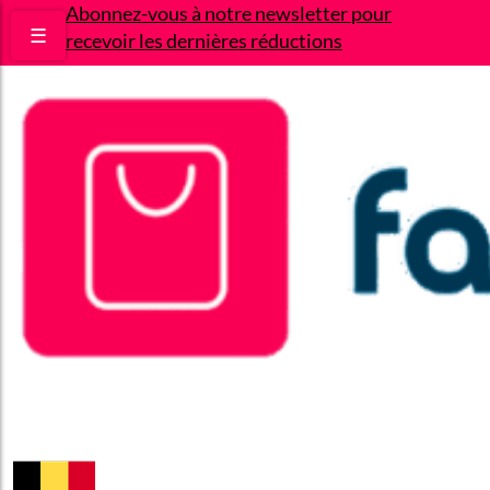
Abonnez-vous à notre newsletter pour
☰
recevoir les dernières réductions
Bons plans
Le Blog
A propos
Contact