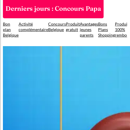
Derniers jours : Concours Papa
Bon
Activité
Concours
Produit
Avantages
Bons
Produit
plan
complémentaire
Belgique
gratuit
jeunes
Plans
100%
Belgique
parents
Shopping
rembou