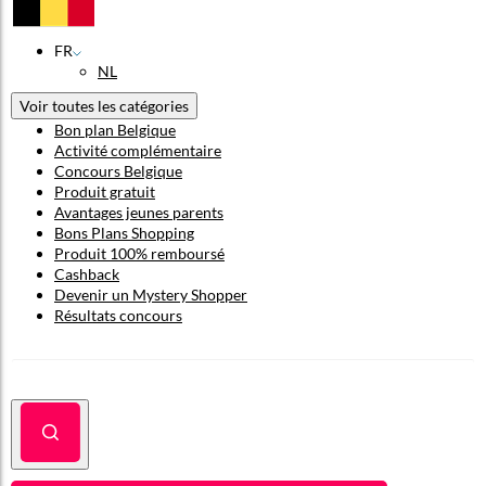
FR
NL
Voir toutes les catégories
Bon plan Belgique
Activité complémentaire
Concours Belgique
Produit gratuit
Avantages jeunes parents
Bons Plans Shopping
Produit 100% remboursé
Cashback
Devenir un Mystery Shopper
Résultats concours