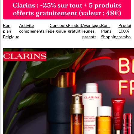
Clarins : -25% sur tout + 5 produits
offerts gratuitement (valeur : 48€)
Bon
Activité
Concours
Produit
Avantages
Bons
Produit
plan
complémentaire
Belgique
gratuit
jeunes
Plans
100%
Belgique
parents
Shopping
rembou