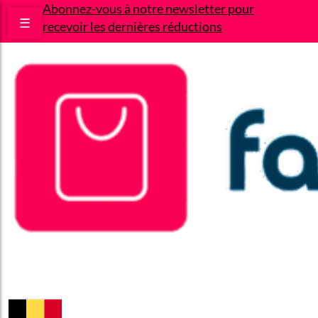
Abonnez-vous à notre newsletter pour
☰
recevoir les dernières réductions
Bons plans
Le Blog
A propos
Contact