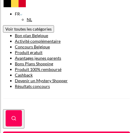
FR
NL
Voir toutes les catégories
Bon plan Belgique
Activité complémentaire
Concours Belgique
Produit gratuit
Avantages jeunes parents
Bons Plans Shopping
Produit 100% remboursé
Cashback
Devenir un Mystery Shopper
Résultats concours