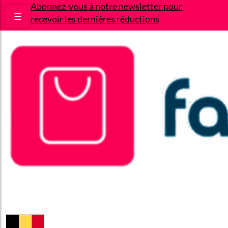
Abonnez-vous à notre newsletter pour
☰
recevoir les dernières réductions
Bons plans
Le Blog
A propos
Contact