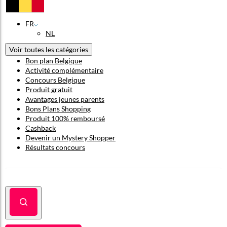
FR
NL
Voir toutes les catégories
Bon plan Belgique
Activité complémentaire
Concours Belgique
Produit gratuit
Avantages jeunes parents
Bons Plans Shopping
Produit 100% remboursé
Cashback
Devenir un Mystery Shopper
Résultats concours