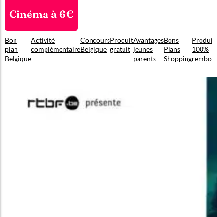
Cinéma à 6€
Bon
Activité
Concours
Produit
Avantages
Bons
Produit
plan
complémentaire
Belgique
gratuit
jeunes
Plans
100%
Belgique
parents
Shopping
rembou