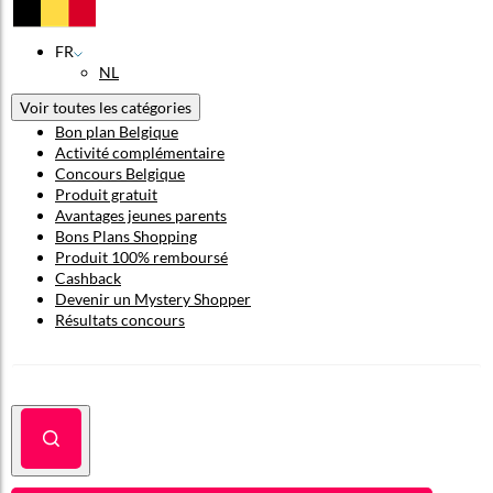
FR
NL
Voir toutes les catégories
Bon plan Belgique
Activité complémentaire
Concours Belgique
Produit gratuit
Avantages jeunes parents
Bons Plans Shopping
Produit 100% remboursé
Cashback
Devenir un Mystery Shopper
Résultats concours