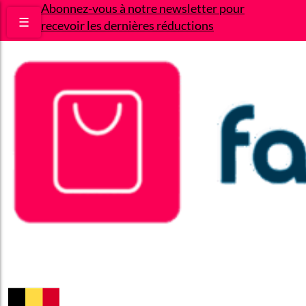
Abonnez-vous à notre newsletter pour
☰
recevoir les dernières réductions
Bons plans
Le Blog
A propos
Contact