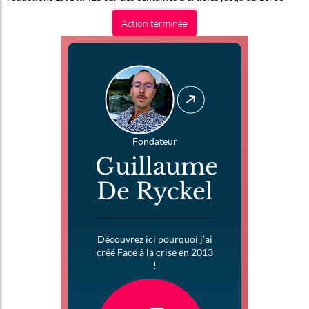
Action terminée
Fondateur
Guillaume
De Ryckel
Découvrez ici pourquoi j’ai
créé Face à la crise en 2013
!