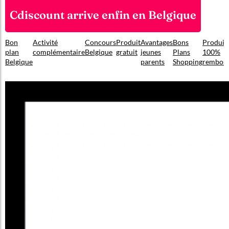
Cdiscount arrive enfin en Belgique
Bon
Activité
Concours
Produit
Avantages
Bons
Produit
plan
complémentaire
Belgique
gratuit
jeunes
Plans
100%
Belgique
parents
Shopping
rembou