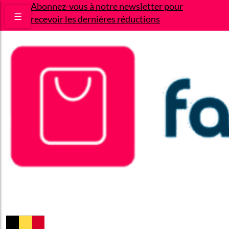
Abonnez-vous à notre newsletter pour
☰
recevoir les dernières réductions
Bons plans
Le Blog
A propos
Contact