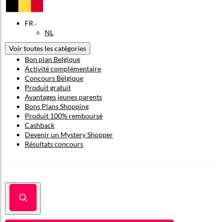
FR
NL
Voir toutes les catégories
Bon plan Belgique
Activité complémentaire
Concours Belgique
Produit gratuit
Avantages jeunes parents
Bons Plans Shopping
Produit 100% remboursé
Cashback
Devenir un Mystery Shopper
Résultats concours