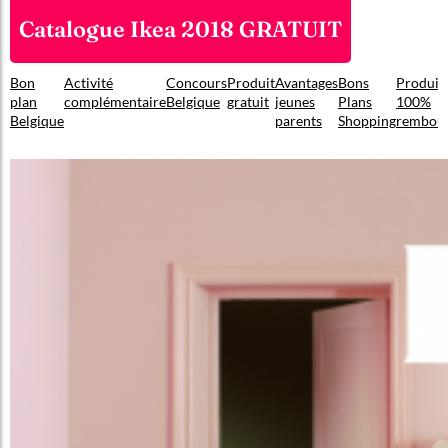
Catalogue Ikea 2018 GRATUIT
Bon
Activité
Concours
Produit
Avantages
Bons
Produit
plan
complémentaire
Belgique
gratuit
jeunes
Plans
100%
Belgique
parents
Shopping
rembou