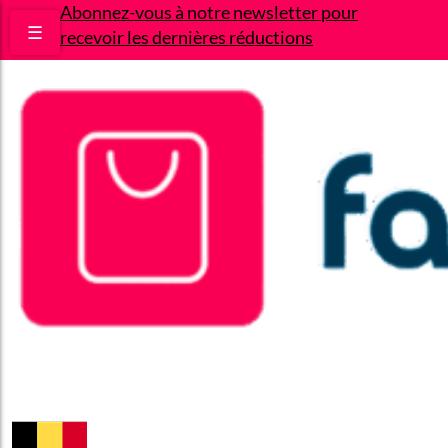
Abonnez-vous à notre newsletter pour
☰
recevoir les dernières réductions
Bons plans
Le Blog
A propos
Contact