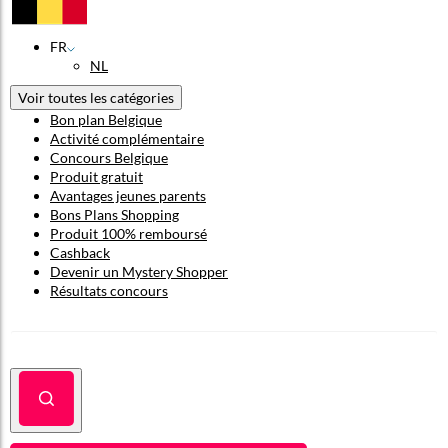
FR
NL
Voir toutes les catégories
Bon plan Belgique
Activité complémentaire
Concours Belgique
Produit gratuit
Avantages jeunes parents
Bons Plans Shopping
Produit 100% remboursé
Cashback
Devenir un Mystery Shopper
Résultats concours