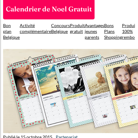
Calendrier de Noel Gratuit
Bon
Activité
Concours
Produit
Avantages
Bons
Produit
plan
complémentaire
Belgique
gratuit
jeunes
Plans
100%
Belgique
parents
Shopping
rembou
Publié le 15 octobre 2015
Partenariat