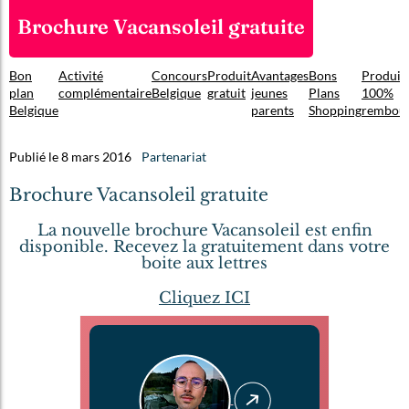
Brochure Vacansoleil gratuite
Bon
Activité
Concours
Produit
Avantages
Bons
Produit
plan
complémentaire
Belgique
gratuit
jeunes
Plans
100%
Belgique
parents
Shopping
rembou
Publié le 8 mars 2016
Partenariat
Brochure Vacansoleil gratuite
La nouvelle brochure Vacansoleil est enfin
disponible. Recevez la gratuitement dans votre
boite aux lettres
Cliquez ICI