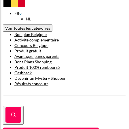
FR
NL
Voir toutes les catégories
Bon plan Belgique
Activité complémentaire
Concours Belgique
Produit gratuit
Avantages jeunes parents
Bons Plans Shopping
Produit 100% remboursé
Cashback
Devenir un Mystery Shopper
Résultats concours