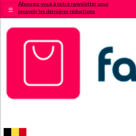
Abonnez-vous à notre newsletter pour
☰
recevoir les dernières réductions
Bons plans
Le Blog
A propos
Contact