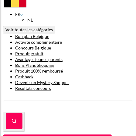
FR
NL
Voir toutes les catégories
Bon plan Belgique
Activité complémentaire
Concours Belgique
Produit gratuit
Avantages jeunes parents
Bons Plans Shopping
Produit 100% remboursé
Cashback
Devenir un Mystery Shopper
Résultats concours