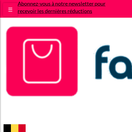
Abonnez-vous à notre newsletter pour
☰
recevoir les dernières réductions
Bons plans
Le Blog
A propos
Contact