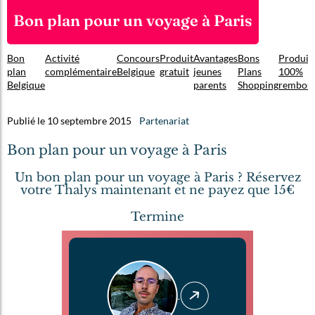
Bon plan pour un voyage à Paris
Bon
Activité
Concours
Produit
Avantages
Bons
Produit
plan
complémentaire
Belgique
gratuit
jeunes
Plans
100%
Belgique
parents
Shopping
rembou
Publié le 10 septembre 2015
Partenariat
Bon plan pour un voyage à Paris
Un bon plan pour un voyage à Paris ? Réservez
votre Thalys maintenant et ne payez que 15€
Termine