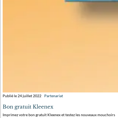
Publié le 24 juillet 2022
Partenariat
Bon gratuit Kleenex
Imprimez votre bon gratuit Kleenex et testez les nouveaux mouchoirs