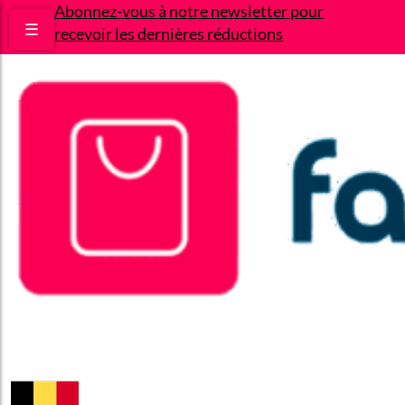
Abonnez-vous à notre newsletter pour
☰
recevoir les dernières réductions
Bons plans
Le Blog
A propos
Contact