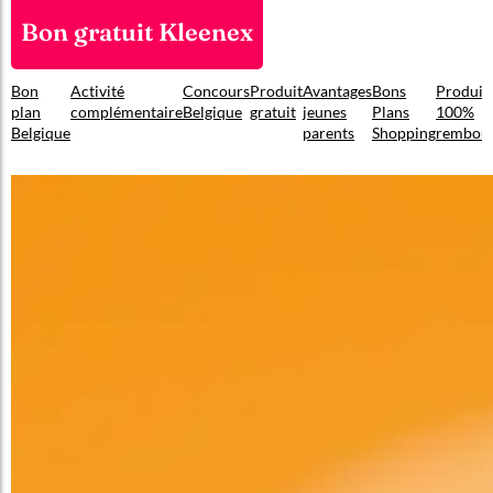
Bon gratuit Kleenex
Bon
Activité
Concours
Produit
Avantages
Bons
Produit
plan
complémentaire
Belgique
gratuit
jeunes
Plans
100%
Belgique
parents
Shopping
rembou