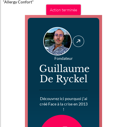
"Allergy Confort"
Action terminée
Fondateur
Guillaume
De Ryckel
Découvrez ici pourquoi j’ai
créé Face à la crise en 2013
!