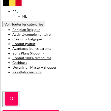
FR
NL
Voir toutes les catégories
Bon plan Belgique
Activité complémentaire
Concours Belgique
Produit gratuit
Avantages jeunes parents
Bons Plans Shopping
Produit 100% remboursé
Cashback
Devenir un Mystery Shopper
Résultats concours