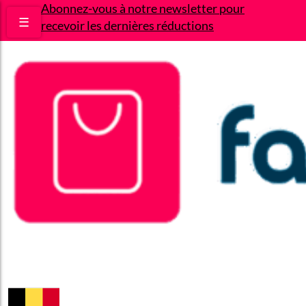
Abonnez-vous à notre newsletter pour
☰
recevoir les dernières réductions
Bons plans
Le Blog
A propos
Contact