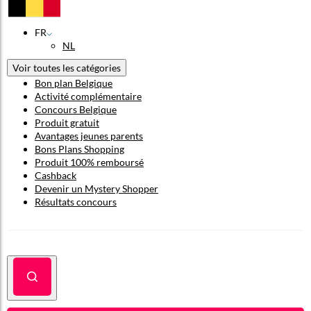
FR
NL
Voir toutes les catégories
Bon plan Belgique
Activité complémentaire
Concours Belgique
Produit gratuit
Avantages jeunes parents
Bons Plans Shopping
Produit 100% remboursé
Cashback
Devenir un Mystery Shopper
Résultats concours