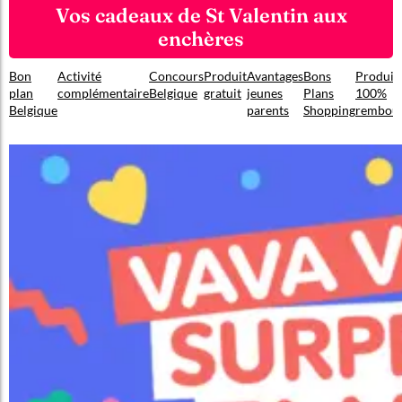
Vos cadeaux de St Valentin aux
enchères
Bon
Activité
Concours
Produit
Avantages
Bons
Produit
plan
complémentaire
Belgique
gratuit
jeunes
Plans
100%
Belgique
parents
Shopping
rembou