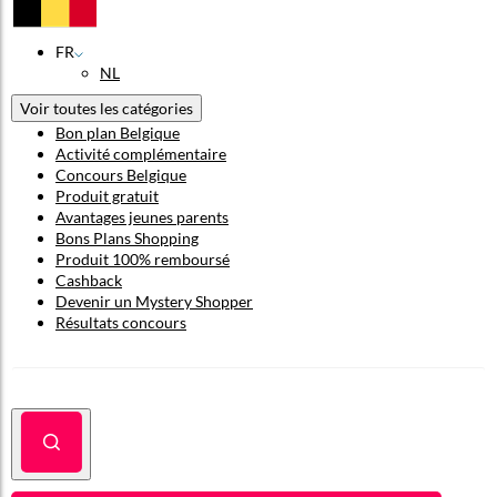
FR
NL
Voir toutes les catégories
Bon plan Belgique
Activité complémentaire
Concours Belgique
Produit gratuit
Avantages jeunes parents
Bons Plans Shopping
Produit 100% remboursé
Cashback
Devenir un Mystery Shopper
Résultats concours