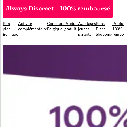
Always Discreet – 100% remboursé
Bon
Activité
Concours
Produit
Avantages
Bons
Produit
plan
complémentaire
Belgique
gratuit
jeunes
Plans
100%
Belgique
parents
Shopping
rembou