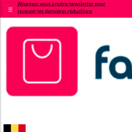
Abonnez-vous à notre newsletter pour
☰
recevoir les dernières réductions
Bons plans
Le Blog
A propos
Contact