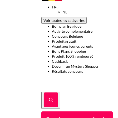
FR
NL
Voir toutes les catégories
Bon plan Belgique
Activité complémentaire
Concours Belgique
Produit gratuit
Avantages jeunes parents
Bons Plans Shopping
Produit 100% remboursé
Cashback
Devenir un Mystery Shopper
Résultats concours