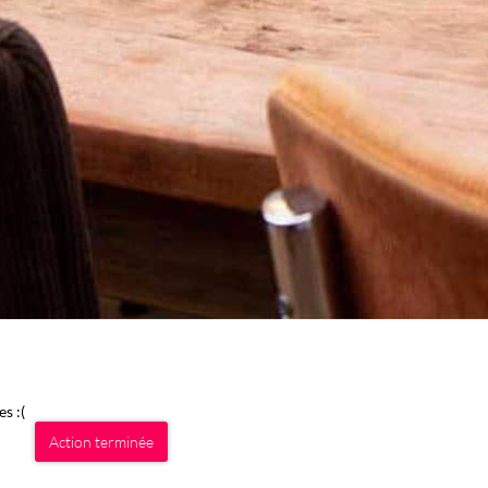
s :(
Action terminée