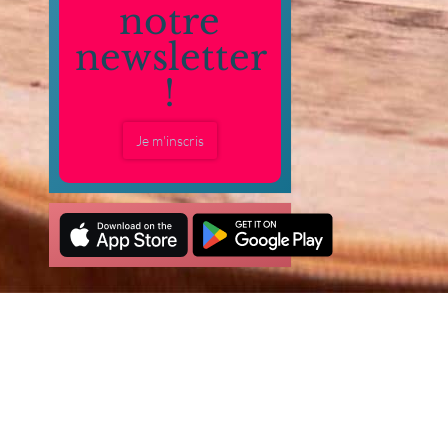
notre
newsletter
!
Je m'inscris