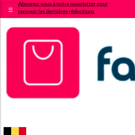
Abonnez-vous à notre newsletter pour
☰
recevoir les dernières réductions
Bons plans
Le Blog
A propos
Contact