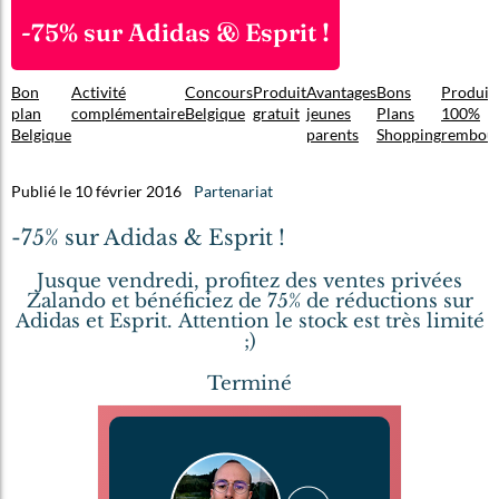
-75% sur Adidas & Esprit !
Bon
Activité
Concours
Produit
Avantages
Bons
Produit
plan
complémentaire
Belgique
gratuit
jeunes
Plans
100%
Belgique
parents
Shopping
rembou
Publié le 10 février 2016
Partenariat
-75% sur Adidas & Esprit !
Jusque vendredi, profitez des ventes privées
Zalando et bénéficiez de 75% de réductions sur
Adidas et Esprit. Attention le stock est très limité
;)
Terminé