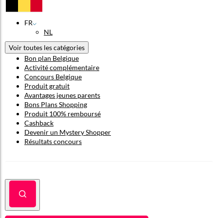
FR
NL
Voir toutes les catégories
Bon plan Belgique
Activité complémentaire
Concours Belgique
Produit gratuit
Avantages jeunes parents
Bons Plans Shopping
Produit 100% remboursé
Cashback
Devenir un Mystery Shopper
Résultats concours