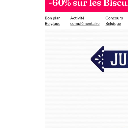
-60% sur les Biscu
Bon plan
Activité
Concours
Belgique
complémentaire
Belgique