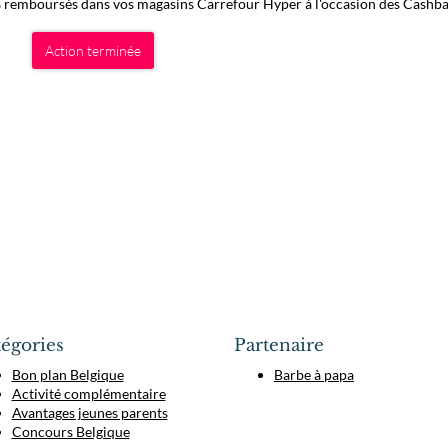
 remboursés dans vos magasins Carrefour Hyper à l'occasion des Cashb
Action terminée
égories
Partenaire
Bon plan Belgique
Barbe à papa
Activité complémentaire
Avantages jeunes parents
Concours Belgique