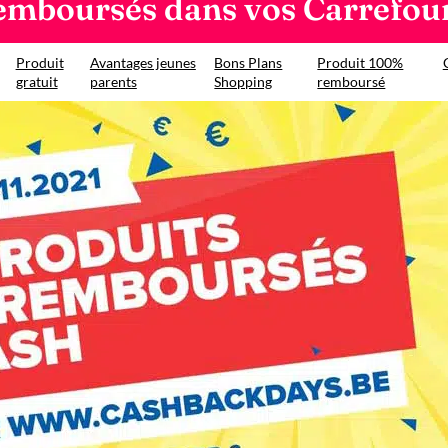
remboursés dans vos Carrefou
Produit
Avantages jeunes
Bons Plans
Produit 100%
gratuit
parents
Shopping
remboursé