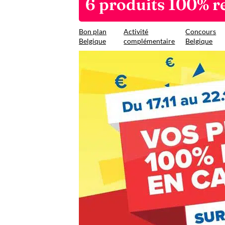
6 produits 100% 
Bon plan
Activité
Concours
Belgique
complémentaire
Belgique