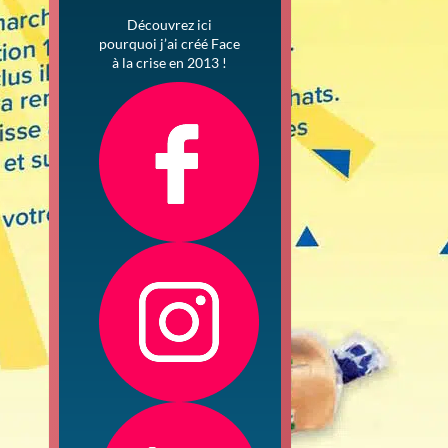
Découvrez ici
pourquoi j’ai créé Face
à la crise en 2013 !