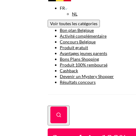
FR
NL
Voir toutes les catégories
Bon plan Belgique
Activité complémentaire
Concours Belgique
Produit gratuit
Avantages jeunes parents
Bons Plans Shopping
Produit 100% remboursé
Cashback
Devenir un Mystery Shopper
Résultats concours