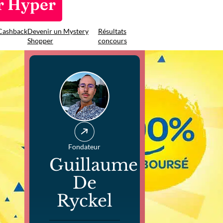
r Hyper
Cashback
Devenir un Mystery
Résultats
Shopper
concours
Fondateur
Guillaume
De
Ryckel