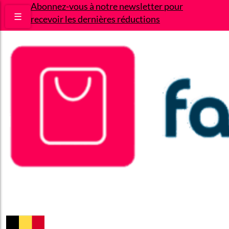
Abonnez-vous à notre newsletter pour
☰
recevoir les dernières réductions
Bons plans
Le Blog
A propos
Contact