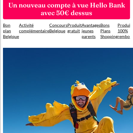
Un nouveau compte à vue Hello Bank
avec 50€ dessus
Bon
Activité
Concours
Produit
Avantages
Bons
Produit
plan
complémentaire
Belgique
gratuit
jeunes
Plans
100%
Belgique
parents
Shopping
rembou