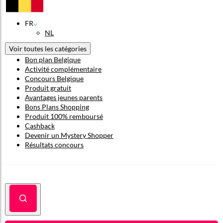
FR
NL
Voir toutes les catégories
Bon plan Belgique
Activité complémentaire
Concours Belgique
Produit gratuit
Avantages jeunes parents
Bons Plans Shopping
Produit 100% remboursé
Cashback
Devenir un Mystery Shopper
Résultats concours