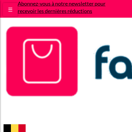
Abonnez-vous à notre newsletter pour
☰
recevoir les dernières réductions
Bons plans
Le Blog
A propos
Contact