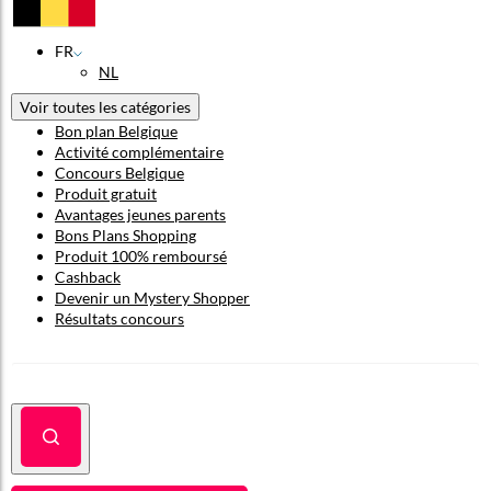
FR
NL
Voir toutes les catégories
Bon plan Belgique
Activité complémentaire
Concours Belgique
Produit gratuit
Avantages jeunes parents
Bons Plans Shopping
Produit 100% remboursé
Cashback
Devenir un Mystery Shopper
Résultats concours