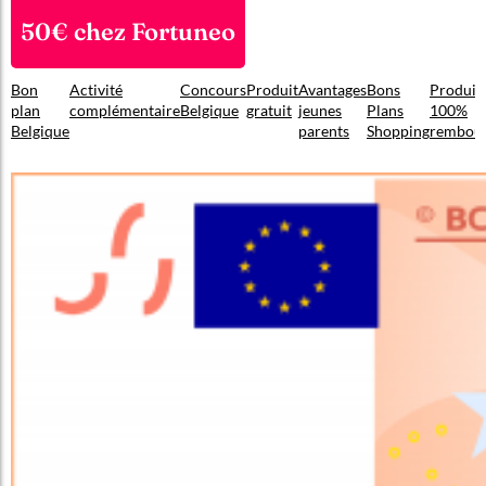
50€ chez Fortuneo
Bon
Activité
Concours
Produit
Avantages
Bons
Produit
plan
complémentaire
Belgique
gratuit
jeunes
Plans
100%
Belgique
parents
Shopping
rembou