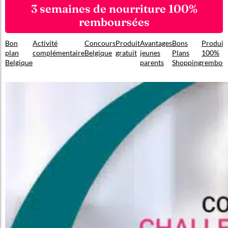
3 semaines de nourriture 100%
remboursées
Bon
Activité
Concours
Produit
Avantages
Bons
Produit
plan
complémentaire
Belgique
gratuit
jeunes
Plans
100%
Belgique
parents
Shopping
rembou