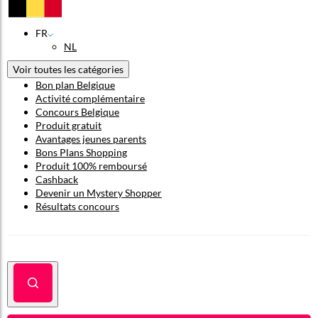
FR
NL
Voir toutes les catégories
Bon plan Belgique
Activité complémentaire
Concours Belgique
Produit gratuit
Avantages jeunes parents
Bons Plans Shopping
Produit 100% remboursé
Cashback
Devenir un Mystery Shopper
Résultats concours