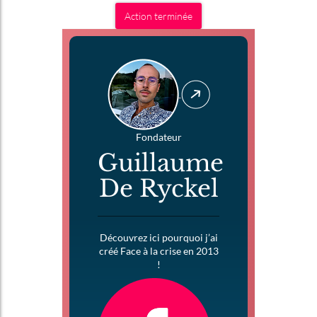
Action terminée
Fondateur
Guillaume
De Ryckel
Découvrez ici pourquoi j’ai
créé Face à la crise en 2013
!