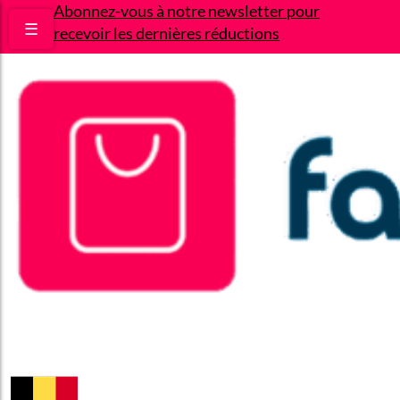
Abonnez-vous à notre newsletter pour
☰
recevoir les dernières réductions
Bons plans
Le Blog
A propos
Contact