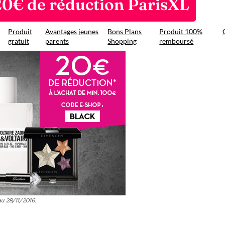
20€ de réduction ParisXL
Produit
Avantages jeunes
Bons Plans
Produit 100%
gratuit
parents
Shopping
remboursé