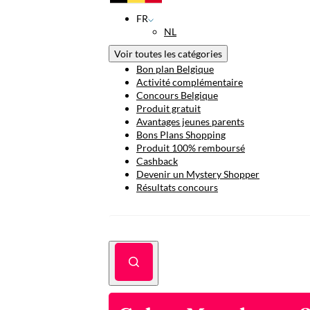
FR
NL
Voir toutes les catégories
Bon plan Belgique
Activité complémentaire
Concours Belgique
Produit gratuit
Avantages jeunes parents
Bons Plans Shopping
Produit 100% remboursé
Cashback
Devenir un Mystery Shopper
Résultats concours