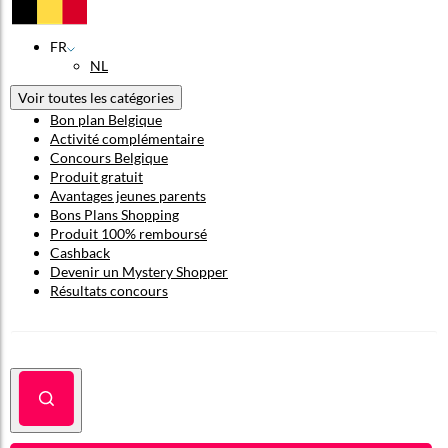
FR
NL
Voir toutes les catégories
Bon plan Belgique
Activité complémentaire
Concours Belgique
Produit gratuit
Avantages jeunes parents
Bons Plans Shopping
Produit 100% remboursé
Cashback
Devenir un Mystery Shopper
Résultats concours