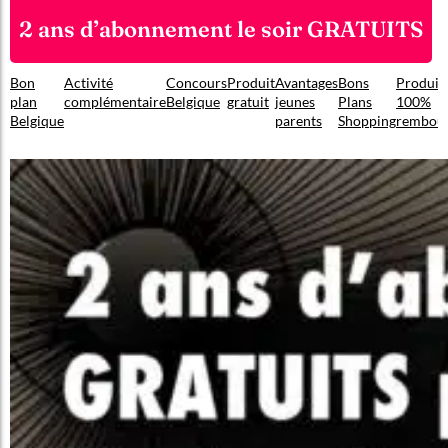
2 ans d’abonnement le soir GRATUITS
Bon
Activité
Concours
Produit
Avantages
Bons
Produit
plan
complémentaire
Belgique
gratuit
jeunes
Plans
100%
Belgique
parents
Shopping
rembou