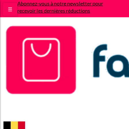
Abonnez-vous à notre newsletter pour
☰
recevoir les dernières réductions
Bons plans
Le Blog
A propos
Contact