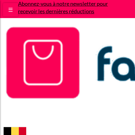
Abonnez-vous à notre newsletter pour
☰
recevoir les dernières réductions
Bons plans
Le Blog
A propos
Contact