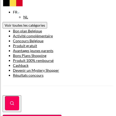
FR
NL
Voir toutes les catégories
Bon plan Belgique
Activité complémentaire
Concours Belgique
Produit gratuit
Avantages jeunes parents
Bons Plans Shopping
Produit 100% remboursé
Cashback
Devenir un Mystery Shopper
Résultats concours