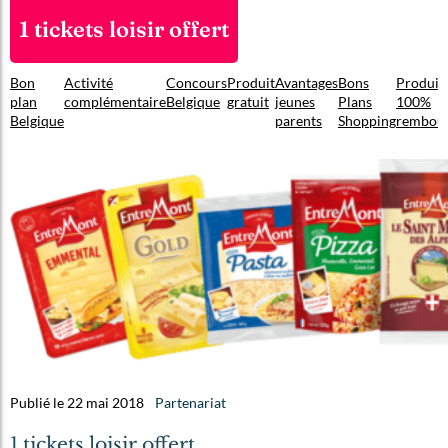
1 tickets loisir offert
Bon
Activité
Concours
Produit
Avantages
Bons
Produit
plan
complémentaire
Belgique
gratuit
jeunes
Plans
100%
Belgique
parents
Shopping
rembou
Publié le 22 mai 2018
Partenariat
1 tickets loisir offert