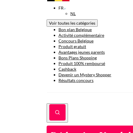
FR
NL
Voir toutes les catégories
Bon plan Belgique
Activité complémentaire
Concours Belgique
Produit gratuit
Avantages jeunes parents
Bons Plans Shopping
Produit 100% remboursé
Cashback
Devenir un Mystery Shopper
Résultats concours