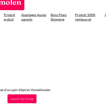
lmolen
Produit
Avantages jeunes
Bons Plans
Produit 100%
gratuit
parents
Shopping
remboursé
hat d'un pain d'épices Vondelmolen
Action terminée