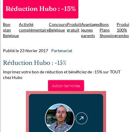
Réduction Hubo : -15%
Bon
Activité
Concours
Produit
Avantages
Bons
Produit
plan
complémentaire
Belgique
gratuit
jeunes
Plans
100%
Belgique
parents
Shopping
rembou
Publié le 23 février 2017
Partenariat
Réduction Hubo : -15%
Imprimez votre bon de réduction et bénéficiez de -15% sur TOUT
chez Hubo
Action terminée