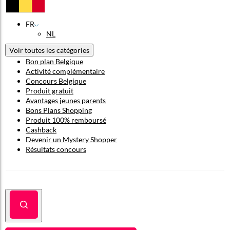
FR
NL
Voir toutes les catégories
Bon plan Belgique
Activité complémentaire
Concours Belgique
Produit gratuit
Avantages jeunes parents
Bons Plans Shopping
Produit 100% remboursé
Cashback
Devenir un Mystery Shopper
Résultats concours