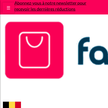
Abonnez-vous à notre newsletter pour
☰
recevoir les dernières réductions
Bons plans
Le Blog
A propos
Contact