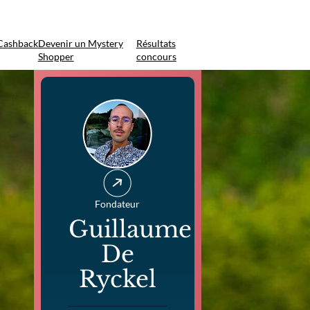
Cashback
Devenir un Mystery
Résultats
Shopper
concours
Fondateur
Guillaume
De
Ryckel