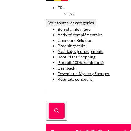
FR
NL
Voir toutes les catégories
Bon plan Belgique
Activité complémentaire
Concours Belgique
Produit gratuit
Avantages jeunes parents
Bons Plans Shopping
Produit 100% remboursé
Cashback
Devenir un Mystery Shopper
Résultats concours