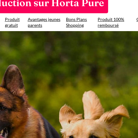
duction sur Horta Pure
Produit
Avantages jeunes
Bons Plans
Produit 100%
gratuit
parents
Shopping
remboursé