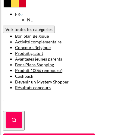
FR
NL
Voir toutes les catégories
Bon plan Belgique
Activité complémentaire
Concours Belgique
Produit gratuit
Avantages jeunes parents
Bons Plans Shopping
Produit 100% remboursé
Cashback
Devenir un Mystery Shopper
Résultats concours