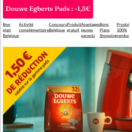
Douwe Egberts Pads : -1,5€
Bon
Activité
Concours
Produit
Avantages
Bons
Produit
plan
complémentaire
Belgique
gratuit
jeunes
Plans
100%
Belgique
parents
Shopping
rembou