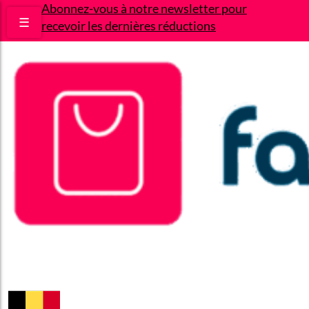
Abonnez-vous à notre newsletter pour
☰
recevoir les dernières réductions
Bons plans
Le Blog
A propos
Contact