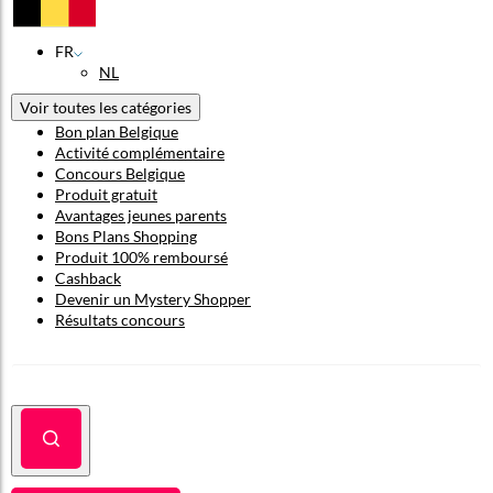
FR
NL
Voir toutes les catégories
Bon plan Belgique
Activité complémentaire
Concours Belgique
Produit gratuit
Avantages jeunes parents
Bons Plans Shopping
Produit 100% remboursé
Cashback
Devenir un Mystery Shopper
Résultats concours