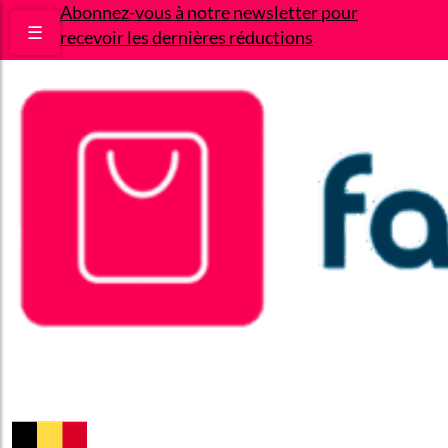
Abonnez-vous à notre newsletter pour
☰
recevoir les dernières réductions
Bons plans
Le Blog
A propos
Contact