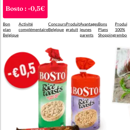
Bosto : -0,5€
Bon
Activité
Concours
Produit
Avantages
Bons
Produit
plan
complémentaire
Belgique
gratuit
jeunes
Plans
100%
Belgique
parents
Shopping
rembou