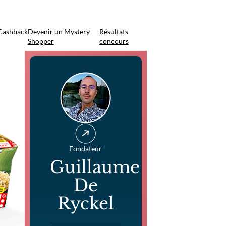
Cashback
Devenir un Mystery
Résultats
Shopper
concours
Fondateur
Guillaume
De
Ryckel