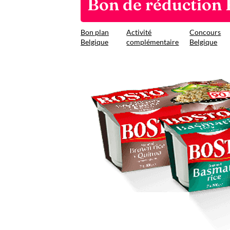
Bon de réduction 
Bon plan
Activité
Concours
Belgique
complémentaire
Belgique