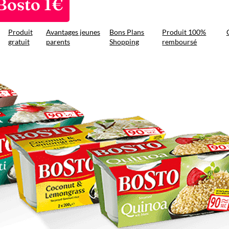
Bosto 1€
Produit
Avantages jeunes
Bons Plans
Produit 100%
gratuit
parents
Shopping
remboursé