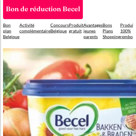
Bon de réduction Becel
Bon
Activité
Concours
Produit
Avantages
Bons
Produit
plan
complémentaire
Belgique
gratuit
jeunes
Plans
100%
Belgique
parents
Shopping
rembou