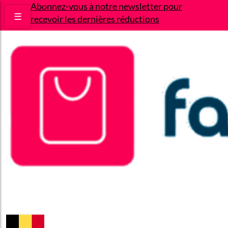
Abonnez-vous à notre newsletter pour
☰
recevoir les dernières réductions
Bons plans
Le Blog
A propos
Contact