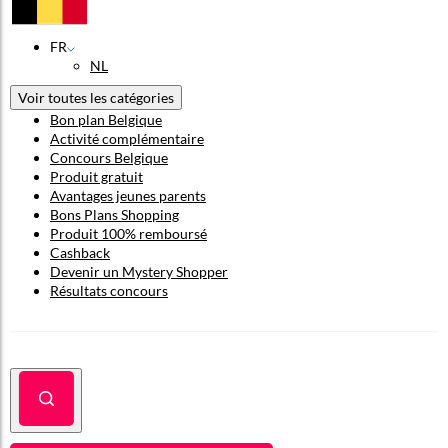
FR
NL
Voir toutes les catégories
Bon plan Belgique
Activité complémentaire
Concours Belgique
Produit gratuit
Avantages jeunes parents
Bons Plans Shopping
Produit 100% remboursé
Cashback
Devenir un Mystery Shopper
Résultats concours