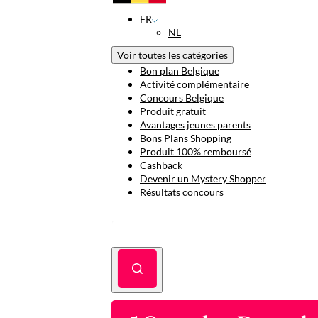
FR
NL
Voir toutes les catégories
Bon plan Belgique
Activité complémentaire
Concours Belgique
Produit gratuit
Avantages jeunes parents
Bons Plans Shopping
Produit 100% remboursé
Cashback
Devenir un Mystery Shopper
Résultats concours