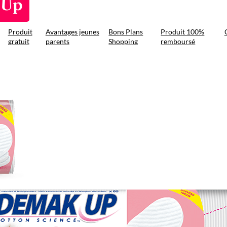
 Up
Produit
Avantages jeunes
Bons Plans
Produit 100%
gratuit
parents
Shopping
remboursé