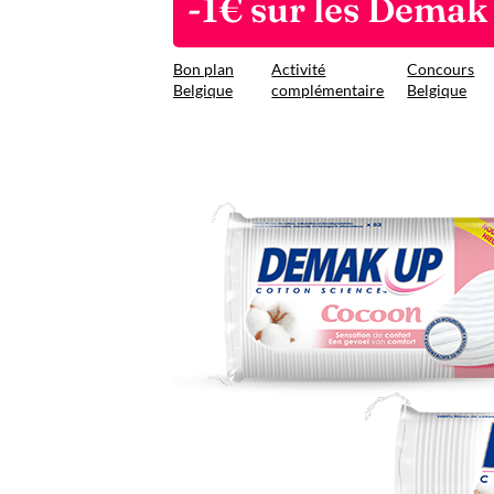
-1€ sur les Demak
Bon plan
Activité
Concours
Belgique
complémentaire
Belgique