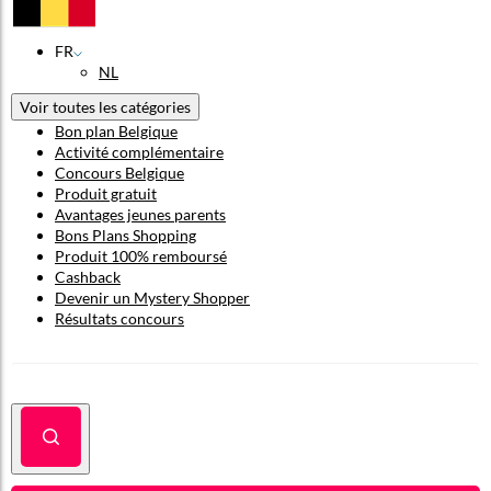
FR
NL
Voir toutes les catégories
Bon plan Belgique
Activité complémentaire
Concours Belgique
Produit gratuit
Avantages jeunes parents
Bons Plans Shopping
Produit 100% remboursé
Cashback
Devenir un Mystery Shopper
Résultats concours