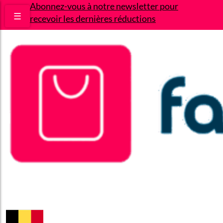
Abonnez-vous à notre newsletter pour
☰
recevoir les dernières réductions
Bons plans
Le Blog
A propos
Contact