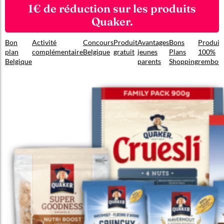
1€ de réduction sur les produits
Quaker.
Bon
Activité
Concours
Produit
Avantages
Bons
Produit
plan
complémentaire
Belgique
gratuit
jeunes
Plans
100%
Belgique
parents
Shopping
rembou