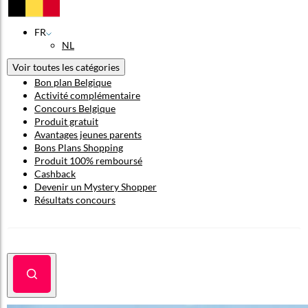
FR
NL
Voir toutes les catégories
Bon plan Belgique
Activité complémentaire
Concours Belgique
Produit gratuit
Avantages jeunes parents
Bons Plans Shopping
Produit 100% remboursé
Cashback
Devenir un Mystery Shopper
Résultats concours