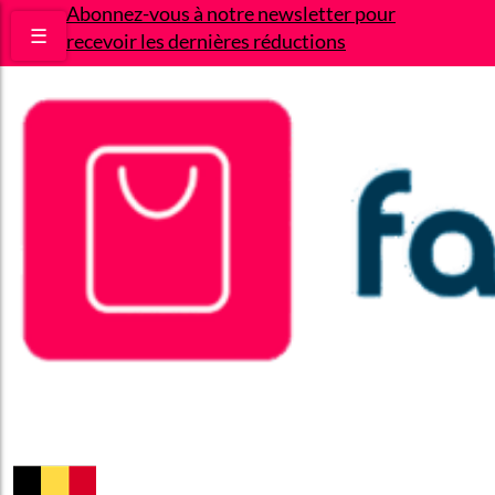
Abonnez-vous à notre newsletter pour
☰
recevoir les dernières réductions
Bons plans
Le Blog
A propos
Contact