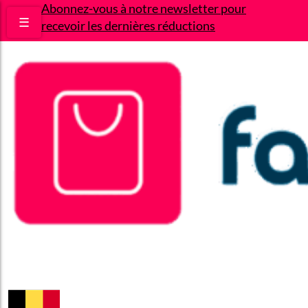
Abonnez-vous à notre newsletter pour
☰
recevoir les dernières réductions
Bons plans
Le Blog
A propos
Contact