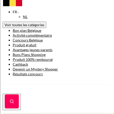
FR
NL
Voir toutes les catégories
Bon plan Belgique
Activité complémentaire
Concours Belgique
Produit gratuit
Avantages jeunes parents
Bons Plans Shopping
Produit 100% remboursé
Cashback
Devenir un Mystery Shopper
Résultats concours