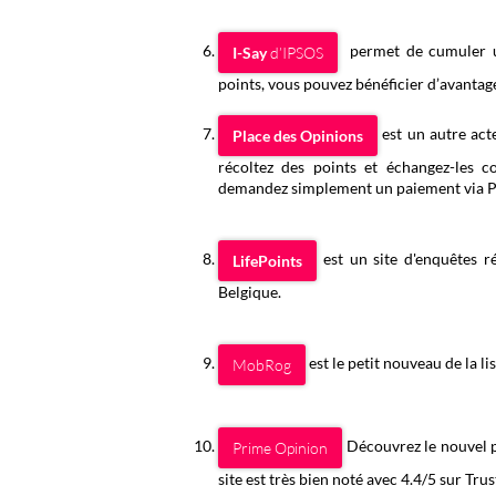
permet de cumuler un
I-Say
d’IPSOS
points, vous pouvez bénéficier d’avantag
est un autre act
Place des Opinions
récoltez des points et échangez-les 
demandez simplement un paiement via P
est un site d'enquêtes 
LifePoints
Belgique.
est le petit nouveau de la l
MobRog
Découvrez le nouvel p
Prime Opinion
site est très bien noté avec 4.4/5 sur Trus