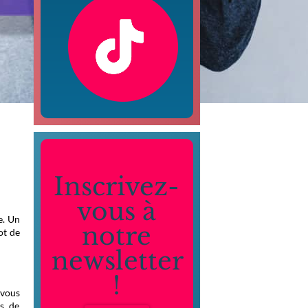
Inscrivez-
vous à
e. Un
notre
ot de
newsletter
!
 vous
es de