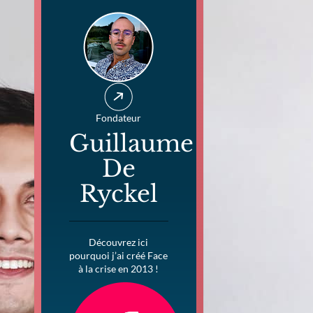
Fondateur
Guillaume
De
Ryckel
Découvrez ici
pourquoi j’ai créé Face
à la crise en 2013 !