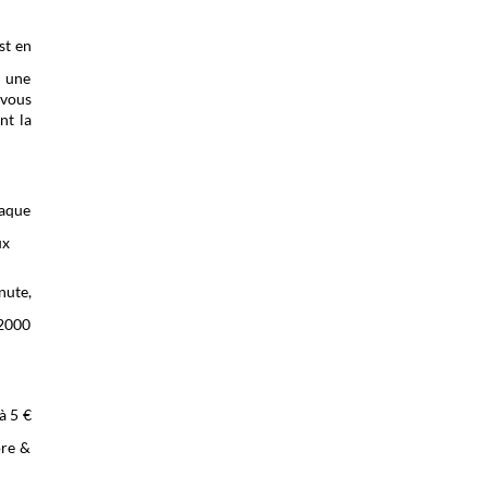
st en
a une
 vous
nt la
haque
ux
nute,
 2000
à 5 €
ore &