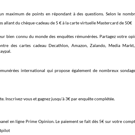
 maximum de points en répondant à des questions. Selon le nomb
es allant du chèque-cadeau de 5 € à la carte virtuelle Mastercard de 50€
eur bien connu du monde des enquêtes rémunérées. Partagez votre opi
contre des cartes cadeau Decathlon, Amazon, Zalando, Media Markt,
aypal.
rémunérées international qui propose également de nombreux sondag
iste. Inscrivez-vous et gagnez jusqu'à 3€ par enquête complétée.
anel en ligne Prime Opinion. Le paiement se fait dès 5€ sur votre compt
tpilot