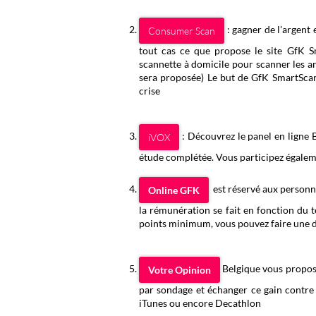
: gagner de l'argent 
Consumer Scan
tout cas ce que propose le site GfK S
scannette à domicile pour scanner les a
sera proposée) Le but de GfK SmartSca
crise
: Découvrez le panel en ligne 
iVOX
étude complétée. Vous participez égale
est réservé aux personne
Online GFK
la rémunération se fait en fonction du
points minimum, vous pouvez faire une
Belgique vous propose
Votre Opinion
par sondage et échanger ce gain contre
iTunes ou encore Decathlon