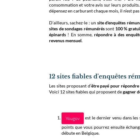
consommation et votre avis sur leurs produits
dépensez en carburant chaque mois, il n’est pas
D’ailleurs, sachez-le : un
site d'enquêtes rémun
sites de sondages rémunérés
sont
100 % gratui
épinards
! En somme,
répondre à des enquêt
revenus mensuel
.
12 sites fiables d'enquêtes r
Les sites proposant d’
être payé pour répondre
Voici 12 sites fiables qui proposent de
gagner d
est le dernier venu dans les
Yougov
points que vous pourrez ensuite échanger
débute en Belgique.