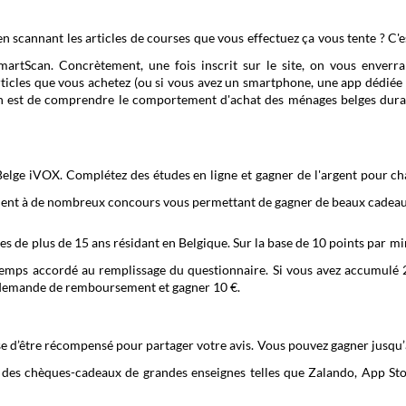
en scannant les articles de courses que vous effectuez ça vous tente ? C'e
martScan. Concrètement, une fois inscrit sur le site, on vous enverr
rticles que vous achetez (ou si vous avez un smartphone, une app dédiée
n est de comprendre le comportement d'achat des ménages belges dura
Belge iVOX. Complétez des études en ligne et gagner de l'argent pour c
ment à de nombreux concours vous permettant de gagner de beaux cadea
s de plus de 15 ans résidant en Belgique. Sur la base de 10 points par mi
 temps accordé au remplissage du questionnaire. Si vous avez accumulé
 demande de remboursement et gagner 10 €.
 d’être récompensé pour partager votre avis. Vous pouvez gagner jusqu’
 des chèques-cadeaux de grandes enseignes telles que Zalando, App St