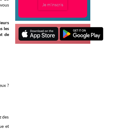
Je m'inscris
 vous
leurs
s les
t de
eux ?
z des
ue et