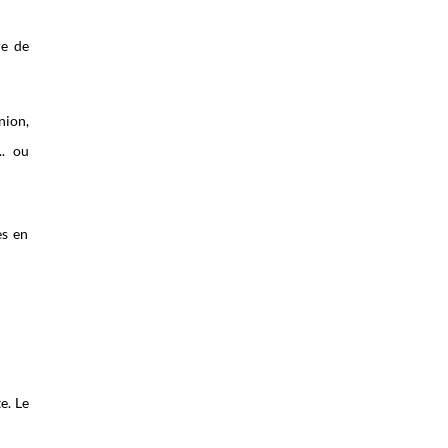
re de
nion,
.. ou
es en
e. Le