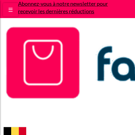
Abonnez-vous à notre newsletter pour
☰
recevoir les dernières réductions
Bons plans
Le Blog
A propos
Contact