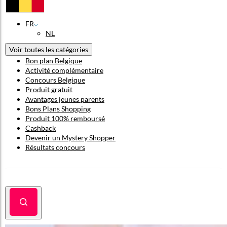
FR
NL
Voir toutes les catégories
Bon plan Belgique
Activité complémentaire
Concours Belgique
Produit gratuit
Avantages jeunes parents
Bons Plans Shopping
Produit 100% remboursé
Cashback
Devenir un Mystery Shopper
Résultats concours