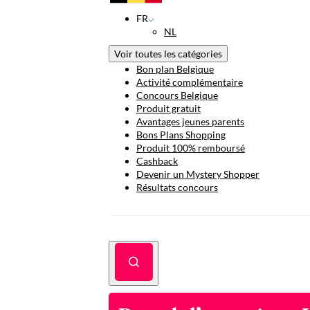
FR
NL
Voir toutes les catégories
Bon plan Belgique
Activité complémentaire
Concours Belgique
Produit gratuit
Avantages jeunes parents
Bons Plans Shopping
Produit 100% remboursé
Cashback
Devenir un Mystery Shopper
Résultats concours