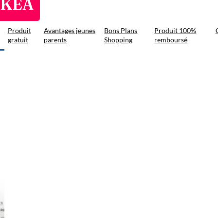
 IKEA
Produit
Avantages jeunes
Bons Plans
Produit 100%
gratuit
parents
Shopping
remboursé