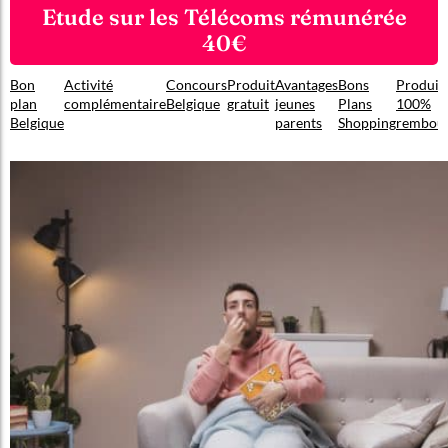
Etude sur les Télécoms rémunérée
40€
Bon
Activité
Concours
Produit
Avantages
Bons
Produit
plan
complémentaire
Belgique
gratuit
jeunes
Plans
100%
Belgique
parents
Shopping
rembou