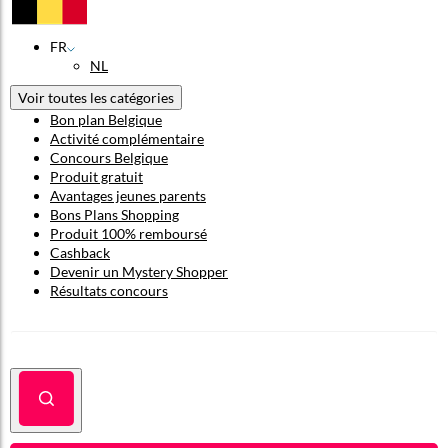
FR
NL
Voir toutes les catégories
Bon plan Belgique
Activité complémentaire
Concours Belgique
Produit gratuit
Avantages jeunes parents
Bons Plans Shopping
Produit 100% remboursé
Cashback
Devenir un Mystery Shopper
Résultats concours