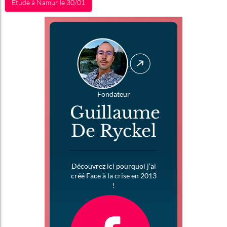
Étude à Namur le 30/01
Fondateur
Guillaume
De Ryckel
Découvrez ici pourquoi j’ai
créé Face à la crise en 2013
!