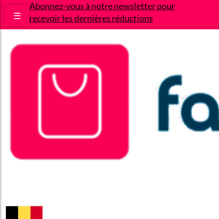
Abonnez-vous à notre newsletter pour
☰
recevoir les dernières réductions
Bons plans
Le Blog
A propos
Contact