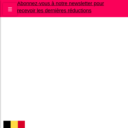
Abonnez-vous à notre newsletter pour
☰
recevoir les dernières réductions
Bons plans
Le Blog
A propos
Contact